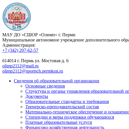
МАУ ДО «СШОР «Олимп» г. Перми
Муниципальное автономное учреждение дополнительного обра
Администрация:
+7 (342) 207-62-57
614014 г. Пермь ул. Мостовая д. 6
olimp2112@mail.ru
olimp2112@sportsch.permkrai.ru
Сведения об образовательной организации
Основные сведения
Структура и органы управления образовательной о
Документы
Образовательные стандарты и требования
Тренерско-преподавательский состав
Материально-техническое обеспечение и оснащенно
Стипендии и меры поддержки обучающихся
Платные образовательные услуги
Финансово-хозяйственная деятельность